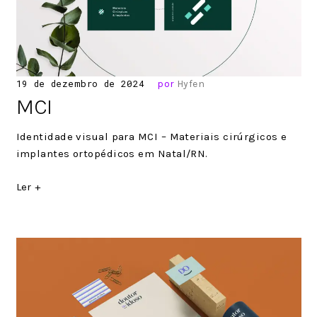
Posted
19 de dezembro de 2024
por
Hyfen
on
MCI
Identidade visual para MCI – Materiais cirúrgicos e
implantes ortopédicos em Natal/RN.
Ler +