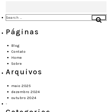
Navegação
Search
Searc
por
for:
Páginas
posts
Blog
Contato
Home
Sobre
Arquivos
maio 2025
dezembro 2024
outubro 2024
Categorias