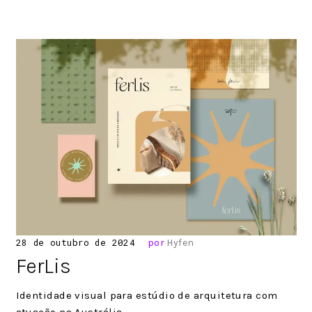
Posted
28 de outubro de 2024
por
Hyfen
on
FerLis
Identidade visual para estúdio de arquitetura com
atuação na Austrália.