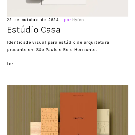
Posted
28 de outubro de 2024
por
Hyfen
on
Estúdio Casa
Identidade visual para estúdio de arquitetura
presente em São Paulo e Belo Horizonte.
Ler +