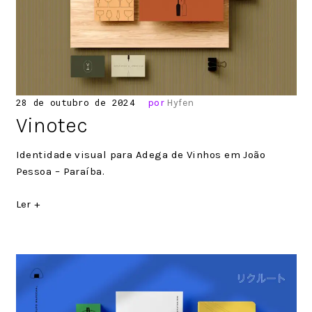
Posted
28 de outubro de 2024
por
Hyfen
on
Vinotec
Identidade visual para Adega de Vinhos em João
Pessoa – Paraíba.
Ler +