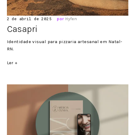
Posted
2 de abril de 2025
por
Hyfen
on
Casapri
Identidade visual para pizzaria artesanal em Natal-
RN.
Ler +