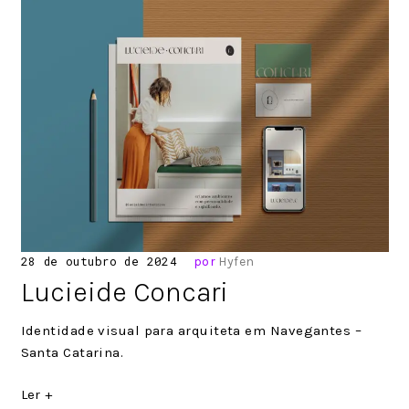
Posted
28 de outubro de 2024
por
Hyfen
on
Lucieide Concari
Identidade visual para arquiteta em Navegantes –
Santa Catarina.
Ler +