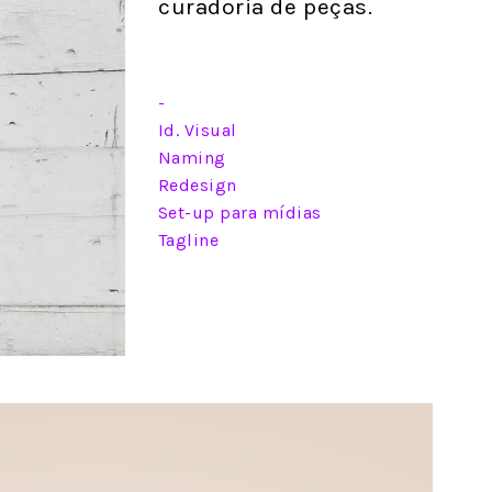
curadoria de peças.
Id. Visual
Naming
Redesign
Set-up para mídias
Tagline