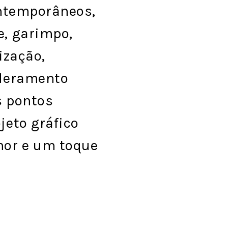
ontemporâneos,
, garimpo,
ização,
deramento
s pontos
jeto gráfico
or e um toque