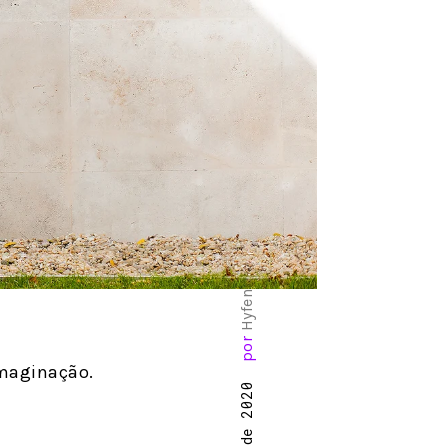
Hyfen
por
imaginação.